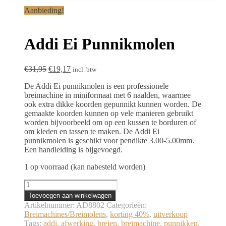
Aanbieding!
Addi Ei Punnikmolen
Oorspronkelijke
Huidige
€
31,95
€
19,17
incl. btw
prijs
prijs
De Addi Ei punnikmolen is een professionele
was:
is:
breimachine in miniformaat met 6 naalden, waarmee
€31,95.
€19,17.
ook extra dikke koorden gepunnikt kunnen worden. De
gemaakte koorden kunnen op vele manieren gebruikt
worden bijvoorbeeld om op een kussen te borduren of
om kleden en tassen te maken. De Addi Ei
punnikmolen is geschikt voor pendikte 3.00-5.00mm.
Een handleiding is bijgevoegd.
1 op voorraad (kan nabesteld worden)
Addi
Ei
Toevoegen aan winkelwagen
Punnikmolen
Artikelnummer:
AD8802
Categorieën:
aantal
Breimachines/Breimolens
,
korting 40%
,
uitverkoop
Tags:
addi
,
afwerking
,
breien
,
breimachine
,
punnikken
,