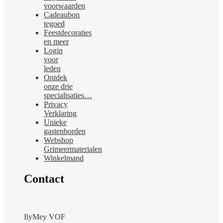
voorwaarden
Cadeaubon
tegoed
Feestdecoraties
en meer
Login
voor
leden
Ontdek
onze drie
specialisaties…
Privacy
Verklaring
Unieke
gastenborden
Webshop
Grimeermaterialen
Winkelmand
Contact
IlyMey VOF