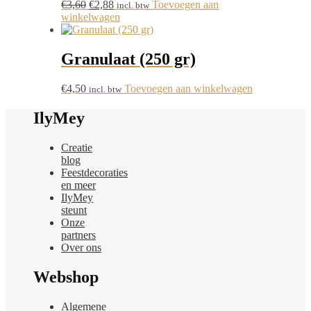
Oorspronkelijke
Huidige
€
3,60
€
2,88
Toevoegen aan
incl. btw
prijs
prijs
winkelwagen
was:
is:
€3,60.
€2,88.
Granulaat (250 gr)
€
4,50
Toevoegen aan winkelwagen
incl. btw
IlyMey
Creatie
blog
Feestdecoraties
en meer
IlyMey
steunt
Onze
partners
Over ons
Webshop
Algemene