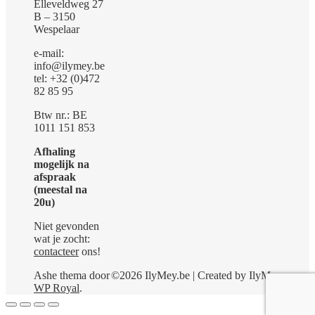
Elleveldweg 27
B – 3150
Wespelaar
e-mail:
info@ilymey.be
tel: +32 (0)472
82 85 95
Btw nr.: BE
1011 151 853
Afhaling
mogelijk na
afspraak
(meestal na
20u)
Niet gevonden
wat je zocht:
contacteer
ons!
Ashe thema door
©2026 IlyMey.be | Created by IlyMey
WP Royal
.