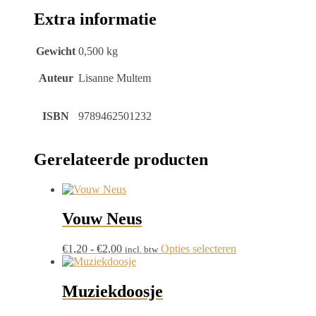
Extra informatie
Gewicht
0,500 kg
Auteur
Lisanne Multem
ISBN
9789462501232
Gerelateerde producten
Vouw Neus
Prijsklasse:
Dit
€
1,20
-
€
2,00
Opties selecteren
incl. btw
€1,20
product
tot
heeft
€2,00
meerdere
Muziekdoosje
variaties.
Deze