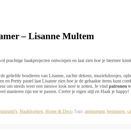
amer – Lisanne Multem
vol prachtige haakprojecten ontworpen en laat zien hoe je hiermee kin
met de geliefde bosdieren van Lisanne, zachte dekens, muziekdoosjes, op
reen en Pretty pastel laat Lisanne zien hoe je de gehaakte items kunt comb
eur om steeds weer een nieuwe look neer te zetten. Je vind
patronen v
veel manieren zijn toe te passen. Creëer je eigen stijl en Haak je happy!
gurumi's
,
Haakboeken
,
Home & Deco
Tags:
amigurumi
,
beginners
,
c