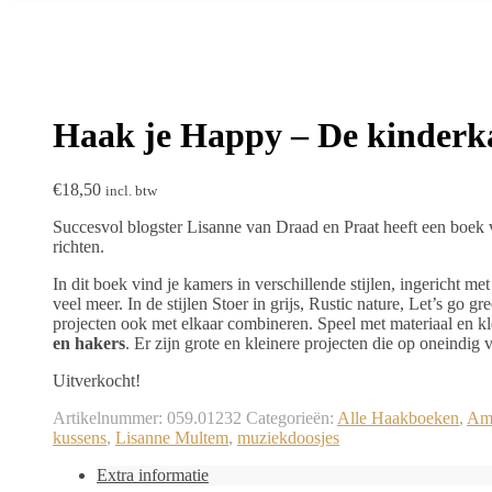
Haak je Happy – De kinderk
€
18,50
incl. btw
Succesvol blogster Lisanne van Draad en Praat heeft een boek 
richten.
In dit boek vind je kamers in verschillende stijlen, ingericht 
veel meer. In de stijlen Stoer in grijs, Rustic nature, Let’s go g
projecten ook met elkaar combineren. Speel met materiaal en kl
en hakers
. Er zijn grote en kleinere projecten die op oneindig 
Uitverkocht!
Artikelnummer:
059.01232
Categorieën:
Alle Haakboeken
,
Ami
kussens
,
Lisanne Multem
,
muziekdoosjes
Extra informatie