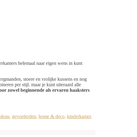
derkamers helemaal naar eigen wens in kunt
bergmanden, stoere en vrolijke kussens en nog
ineren per stijl. maar je kunt uiteraard alle
oor zowel beginnende als ervaren haaksters
adeau
,
gevorderden
,
home & deco
,
kinderkamer
,