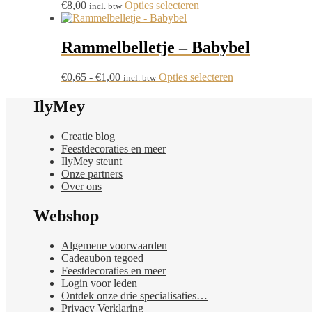
Dit
€
8,00
Opties selecteren
incl. btw
optie
product
kan
heeft
gekozen
meerdere
Rammelbelletje – Babybel
worden
variaties.
op
Deze
de
Prijsklasse:
Dit
€
0,65
-
€
1,00
Opties selecteren
incl. btw
optie
productpagina
€0,65
product
kan
tot
heeft
IlyMey
gekozen
€1,00
meerdere
worden
variaties.
op
Creatie blog
Deze
de
Feestdecoraties en meer
optie
productpagina
IlyMey steunt
kan
Onze partners
gekozen
Over ons
worden
op
Webshop
de
productpagina
Algemene voorwaarden
Cadeaubon tegoed
Feestdecoraties en meer
Login voor leden
Ontdek onze drie specialisaties…
Privacy Verklaring