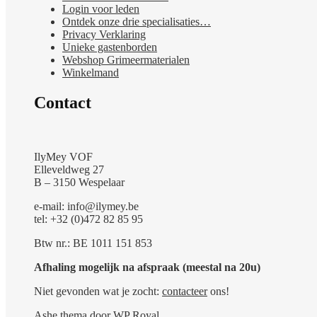
Login voor leden
Ontdek onze drie specialisaties…
Privacy Verklaring
Unieke gastenborden
Webshop Grimeermaterialen
Winkelmand
Contact
IlyMey VOF
Elleveldweg 27
B – 3150 Wespelaar
e-mail: info@ilymey.be
tel: +32 (0)472 82 85 95
Btw nr.: BE 1011 151 853
Afhaling mogelijk na afspraak (meestal na 20u)
Niet gevonden wat je zocht:
contacteer
ons!
Ashe thema door
WP Royal
.