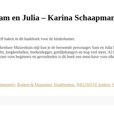
am en Julia – Karina Schaapma
lf haken in dit haakboek voor de kinderkamer.
enbare Muizenhuis-stijl kun je de beroemde personages Sam en Julia h
er, jongleerballen, boekenlegger, gordijnhangers en nog veel meer. Al 
ten voor beginners en gevorderden is dit boek een must-have voor elke
gurumi's
,
Boeken & Magazines
,
Haakboeken
,
NIEUWSTE boeken
,