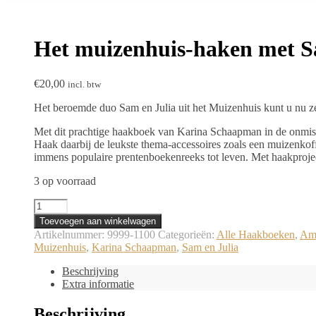
Het muizenhuis-haken met S
€
20,00
incl. btw
Het beroemde duo Sam en Julia uit het Muizenhuis kunt u nu ze
Met dit prachtige haakboek van Karina Schaapman in de onmisk
Haak daarbij de leukste thema-accessoires zoals een muizenkoff
immens populaire prentenboekenreeks tot leven. Met haakprojec
3 op voorraad
Het
muizenhuis-
Toevoegen aan winkelwagen
haken
Artikelnummer:
9999-1100
Categorieën:
Alle Haakboeken
,
Ami
met
Muizenhuis
,
Karina Schaapman
,
Sam en Julia
Sam
en
Beschrijving
Julia
Extra informatie
-
Karina
Beschrijving