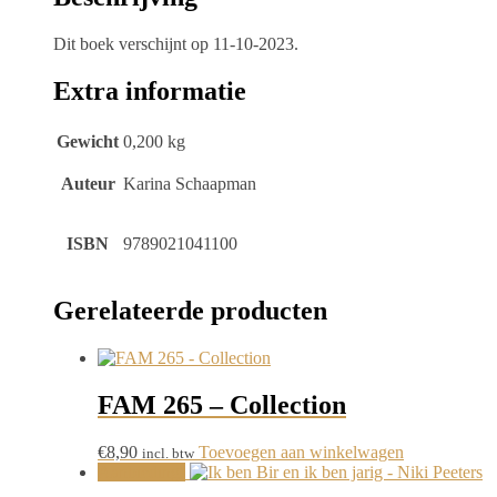
Schaapman
aantal
Dit boek verschijnt op 11-10-2023.
Extra informatie
Gewicht
0,200 kg
Auteur
Karina Schaapman
ISBN
9789021041100
Gerelateerde producten
FAM 265 – Collection
€
8,90
Toevoegen aan winkelwagen
incl. btw
Aanbieding!