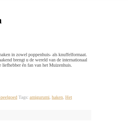
n
aken in zowel poppenhuis- als knuffelformaat.
hakend brengt u de wereld van de internationaal
 liefhebber én fan van het Muizenhuis.
Speelgoed
Tags:
amigurumi
,
haken
,
Het