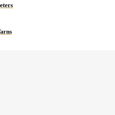
eters
Yarns