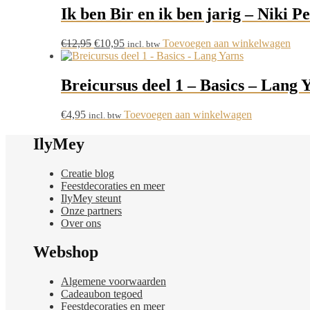
Ik ben Bir en ik ben jarig – Niki Pe
Oorspronkelijke
Huidige
€
12,95
€
10,95
Toevoegen aan winkelwagen
incl. btw
prijs
prijs
was:
is:
€12,95.
€10,95.
Breicursus deel 1 – Basics – Lang 
€
4,95
Toevoegen aan winkelwagen
incl. btw
IlyMey
Creatie blog
Feestdecoraties en meer
IlyMey steunt
Onze partners
Over ons
Webshop
Algemene voorwaarden
Cadeaubon tegoed
Feestdecoraties en meer