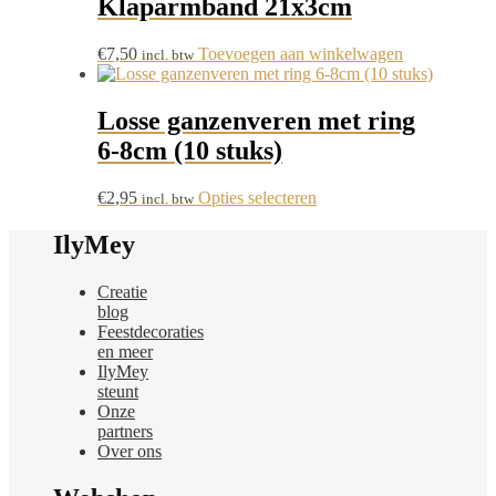
Klaparmband 21x3cm
variaties.
Deze
€
7,50
Toevoegen aan winkelwagen
incl. btw
optie
kan
gekozen
Losse ganzenveren met ring
worden
op
6-8cm (10 stuks)
de
productpagina
Dit
€
2,95
Opties selecteren
incl. btw
product
heeft
IlyMey
meerdere
variaties.
Creatie
Deze
blog
optie
Feestdecoraties
kan
en meer
gekozen
IlyMey
worden
steunt
op
Onze
de
partners
productpagina
Over ons