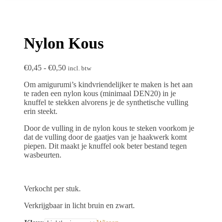
Nylon Kous
Prijsklasse:
€
0,45
-
€
0,50
incl. btw
€0,45
Om amigurumi’s kindvriendelijker te maken is het aan
tot
te raden een nylon kous (minimaal DEN20) in je
€0,50
knuffel te stekken alvorens je de synthetische vulling
erin steekt.
Door de vulling in de nylon kous te steken voorkom je
dat de vulling door de gaatjes van je haakwerk komt
piepen. Dit maakt je knuffel ook beter bestand tegen
wasbeurten.
Verkocht per stuk.
Verkrijgbaar in licht bruin en zwart.