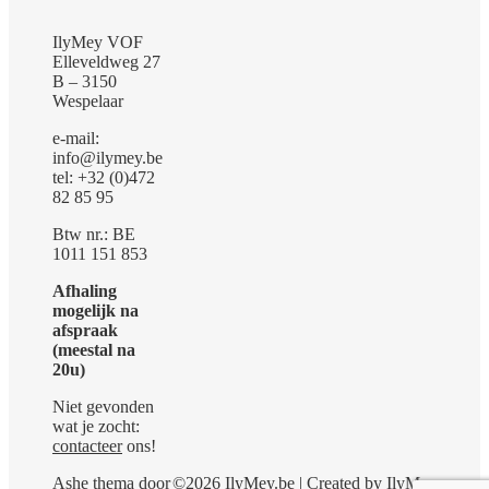
IlyMey VOF
Elleveldweg 27
B – 3150
Wespelaar
e-mail:
info@ilymey.be
tel: +32 (0)472
82 85 95
Btw nr.: BE
1011 151 853
Afhaling
mogelijk na
afspraak
(meestal na
20u)
Niet gevonden
wat je zocht:
contacteer
ons!
Ashe thema door
©2026 IlyMey.be | Created by IlyMey