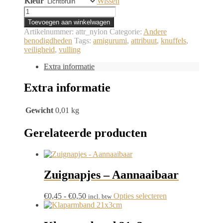
Kleur
Wissen
Nylon
Kous
Toevoegen aan winkelwagen
aantal
Artikelnummer:
attr_nylon
Categorie:
Andere
benodigdheden
Tags:
amigurumi
,
attribuut
,
knuffels
,
veiligheid
,
vulling
Extra informatie
Extra informatie
Gewicht
0,01 kg
Gerelateerde producten
Zuignapjes – Aannaaibaar
Prijsklasse:
Dit
€
0,45
-
€
0,50
Opties selecteren
incl. btw
€0,45
product
tot
heeft
€0,50
meerdere