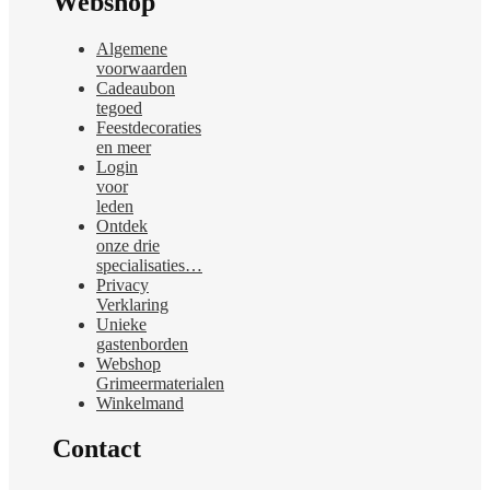
Webshop
Algemene
voorwaarden
Cadeaubon
tegoed
Feestdecoraties
en meer
Login
voor
leden
Ontdek
onze drie
specialisaties…
Privacy
Verklaring
Unieke
gastenborden
Webshop
Grimeermaterialen
Winkelmand
Contact