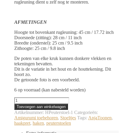
rugleuning dient u zelf nog te monteren.
AFMETINGEN
Hoogte tot bovenkant rugleuning: 45 cm / 17.72 inch
Doorsnede (zitting): 28 cm / 11 inch
Breedte (onderstel): 25 cm / 9.5 inch
Zithoogte: 25 cm / 9.8 inch
De poten van elke kruk kunnen donkere vlekken en
tekeningen bevatten.
Dit is de variatie in het hout en de houttekening. Dit
hoort zo.
De getoonde foto is een voorbeeld.
6 op voorraad (kan nabesteld worden)
Peuterstoel
-
Toevoegen aan winkelwagen
Haakpret
Artikelnummer:
HPeuterstoel-1
Categorieën:
aantal
Amigurumi toebehoren
,
Stoeltjes
Tags:
AnjaToonen
,
haakpret
,
haken
,
peuterstoelen