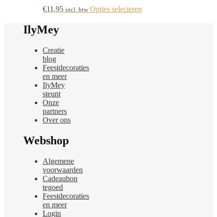
Deze
de
Dit
€
11,95
Opties selecteren
incl. btw
optie
productpagina
product
kan
heeft
IlyMey
gekozen
meerdere
worden
variaties.
op
Creatie
Deze
de
blog
optie
productpagina
Feestdecoraties
kan
en meer
gekozen
IlyMey
worden
steunt
op
Onze
de
partners
productpagina
Over ons
Webshop
Algemene
voorwaarden
Cadeaubon
tegoed
Feestdecoraties
en meer
Login