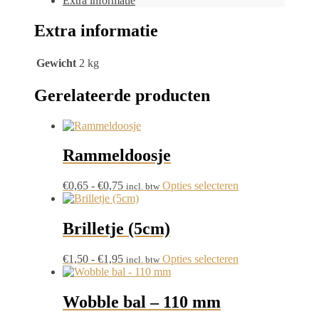
Extra informatie
Extra informatie
Gewicht
2 kg
Gerelateerde producten
Rammeldoosje
Prijsklasse:
Dit
€
0,65
-
€
0,75
Opties selecteren
incl. btw
€0,65
product
tot
heeft
€0,75
meerdere
Brilletje (5cm)
variaties.
Deze
Prijsklasse:
Dit
€
1,50
-
€
1,95
Opties selecteren
incl. btw
optie
€1,50
product
kan
tot
heeft
gekozen
€1,95
meerdere
Wobble bal – 110 mm
worden
variaties.
op