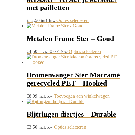
met pailletten
Dit
€
12,50
Opties selecteren
incl. btw
product
heeft
meerdere
Metalen Frame Ster – Goud
variaties.
Deze
Prijsklasse:
Dit
€
4,50
-
€
5,50
Opties selecteren
incl. btw
optie
€4,50
product
kan
tot
heeft
gekozen
€5,50
meerdere
worden
variaties.
Dromenvanger Ster Macramé
op
Deze
de
gerecycled PET – Hooked
optie
productpagina
kan
gekozen
€
8,99
Toevoegen aan winkelwagen
incl. btw
worden
op
de
Bijtringen diertjes – Durable
productpagina
Dit
€
3,50
Opties selecteren
incl. btw
product