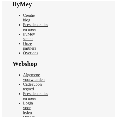
heeft
IlyMey
meerdere
variaties.
Creatie
Deze
blog
optie
Feestdecoraties
kan
en meer
gekozen
IlyMey
worden
steunt
op
Onze
de
partners
productpagina
Over ons
Webshop
Algemene
voorwaarden
Cadeaubon
tegoed
Feestdecoraties
en meer
Login
voor
leden