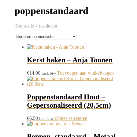
poppenstandaard
Gesorteerd
Toont alle 4 resultaten
op
nieuwste
Kerst haken – Anja Toonen
€
14,00
Toevoegen aan winkelwagen
incl. btw
Poppenstandaard Hout –
Gepersonaliseerd (20,5cm)
Dit
€
6,50
Opties selecteren
incl. btw
product
heeft
meerdere
Poppen- standaard – Metaal