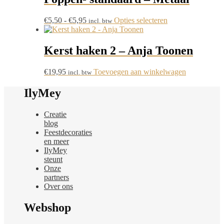
variaties.
Deze
Prijsklasse:
Dit
€
5,50
-
€
5,95
Opties selecteren
incl. btw
optie
€5,50
product
kan
tot
heeft
gekozen
€5,95
meerdere
Kerst haken 2 – Anja Toonen
worden
variaties.
op
Deze
de
€
19,95
Toevoegen aan winkelwagen
incl. btw
optie
productpagina
kan
IlyMey
gekozen
worden
op
Creatie
de
blog
productpagina
Feestdecoraties
en meer
IlyMey
steunt
Onze
partners
Over ons
Webshop