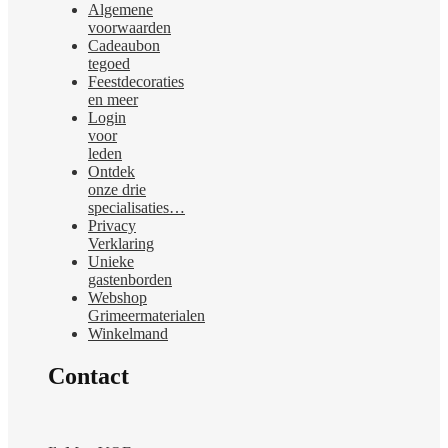
Algemene
voorwaarden
Cadeaubon
tegoed
Feestdecoraties
en meer
Login
voor
leden
Ontdek
onze drie
specialisaties…
Privacy
Verklaring
Unieke
gastenborden
Webshop
Grimeermaterialen
Winkelmand
Contact