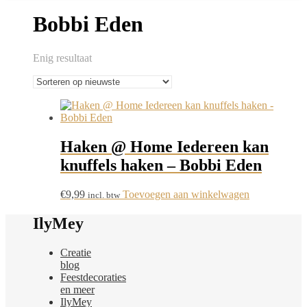
Bobbi Eden
Enig resultaat
Haken @ Home Iedereen kan
knuffels haken – Bobbi Eden
€
9,99
Toevoegen aan winkelwagen
incl. btw
IlyMey
Creatie
blog
Feestdecoraties
en meer
IlyMey