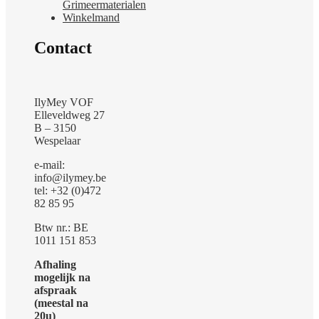
Grimeermaterialen
Winkelmand
Contact
IlyMey VOF
Elleveldweg 27
B – 3150
Wespelaar
e-mail:
info@ilymey.be
tel: +32 (0)472
82 85 95
Btw nr.: BE
1011 151 853
Afhaling
mogelijk na
afspraak
(meestal na
20u)