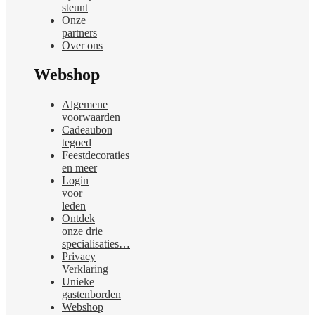
steunt
Onze
partners
Over ons
Webshop
Algemene
voorwaarden
Cadeaubon
tegoed
Feestdecoraties
en meer
Login
voor
leden
Ontdek
onze drie
specialisaties…
Privacy
Verklaring
Unieke
gastenborden
Webshop