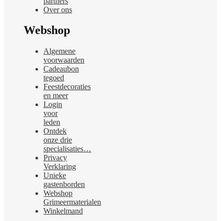
partners
productpagina
Over ons
Webshop
Algemene
voorwaarden
Cadeaubon
tegoed
Feestdecoraties
en meer
Login
voor
leden
Ontdek
onze drie
specialisaties…
Privacy
Verklaring
Unieke
gastenborden
Webshop
Grimeermaterialen
Winkelmand