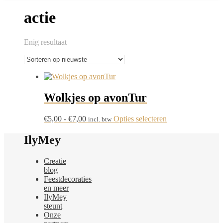
actie
Enig resultaat
Wolkjes op avonTur
Prijsklasse:
Dit
€
5,00
-
€
7,00
Opties selecteren
incl. btw
€5,00
product
tot
heeft
IlyMey
€7,00
meerdere
variaties.
Creatie
Deze
blog
optie
Feestdecoraties
kan
en meer
gekozen
IlyMey
worden
steunt
op
Onze
de